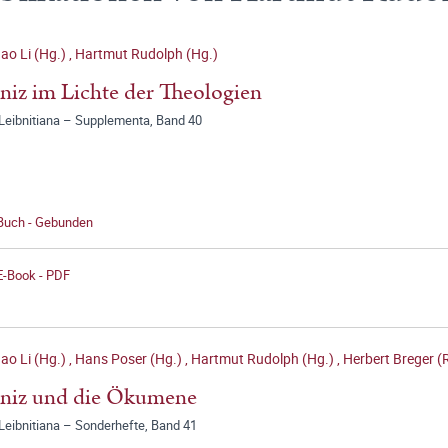
ao Li (Hg.)
,
Hartmut Rudolph (Hg.)
niz im Lichte der Theologien
 Leibnitiana – Supplementa, Band 40
 Buch - Gebunden
E-Book - PDF
ao Li (Hg.)
,
Hans Poser (Hg.)
,
Hartmut Rudolph (Hg.)
,
Herbert Breger (
bniz und die Ökumene
Leibnitiana – Sonderhefte, Band 41