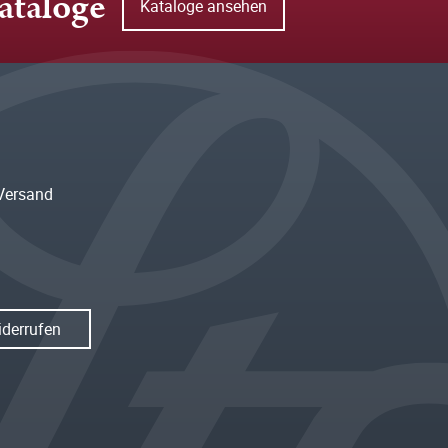
ataloge
Kataloge ansehen
Versand
iderrufen