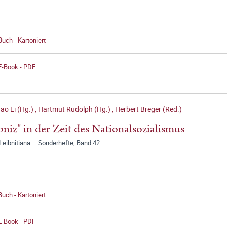
Buch - Kartoniert
E-Book - PDF
ao Li (Hg.)
,
Hartmut Rudolph (Hg.)
,
Herbert Breger (Red.)
bniz" in der Zeit des Nationalsozialismus
Leibnitiana – Sonderhefte, Band 42
Buch - Kartoniert
E-Book - PDF