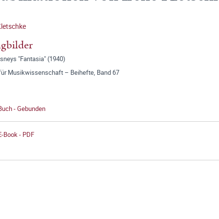
Kletschke
gbilder
sneys "Fantasia" (1940)
 für Musikwissenschaft – Beihefte, Band 67
 Buch - Gebunden
E-Book - PDF