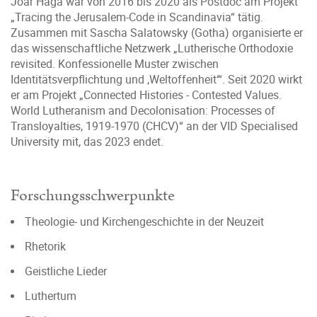
Joar Haga war von 2016 bis 2020 als Postdoc am Projekt
„Tracing the Jerusalem-Code in Scandinavia“ tätig.
Zusammen mit Sascha Salatowsky (Gotha) organisierte er
das wissenschaftliche Netzwerk „Lutherische Orthodoxie
revisited. Konfessionelle Muster zwischen
Identitätsverpflichtung und ,Weltoffenheit‘“. Seit 2020 wirkt
er am Projekt „Connected Histories - Contested Values.
World Lutheranism and Decolonisation: Processes of
Transloyalties, 1919-1970 (CHCV)“ an der VID Specialised
University mit, das 2023 endet.
Forschungsschwerpunkte
Theologie- und Kirchengeschichte in der Neuzeit
Rhetorik
Geistliche Lieder
Luthertum