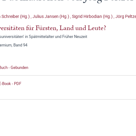
n Schreiber (Hg.)
,
Julius Jansen (Hg.)
,
Sigrid Hirbodian (Hg.)
,
Jörg Peltze
ersitäten für Fürsten, Land und Leute?
universitäten‘ in Spätmittelalter und Früher Neuzeit
ernium, Band 94
 Buch - Gebunden
E-Book - PDF