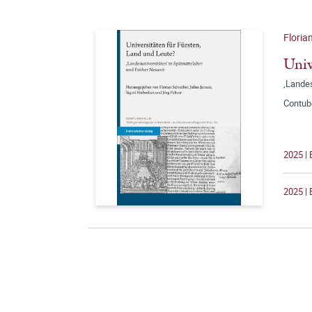
Floria
Univ
‚Landes
Contub
2025 |
2025 | 