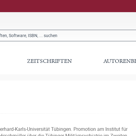
ZEITSCHRIFTEN
AUTORENB
rhard-Karls-Universität Tübingen. Promotion am Institut für
Hirschmüller über die Tübinger Militärpsychiatrie im Zweiten