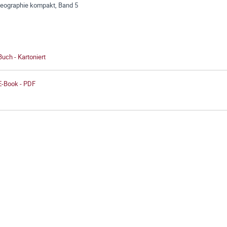
geographie kompakt, Band 5
Buch - Kartoniert
E-Book - PDF