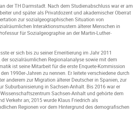
ft an der TH Darmstadt. Nach dem Studienabschluss war er am
rbeiter und später als Privatdozent und akademischer Oberrat
sertation zur sozialgeographischen Situation von
ozialräumlichen Interaktionsmustern älterer Menschen in
rofessur für Sozialgeographie an der Martin-Luther-
sste er sich bis zu seiner Emeritierung im Jahr 2011
 der sozialräumlichen Regionalanalyse sowie mit dem
tik ist seine Mitarbeit für die erste Enquete-Kommission
n 1990er-Jahren zu nennen. Er leitete verschiedene durch
r anderem zur Migration älterer Deutscher in Spanien, zur
 Suburbanisierung in Sachsen-Anhalt. Bis 2016 war er
 Wissenschaftszentrum Sachsen-Anhalt und gehörte dem
d Verkehr an; 2015 wurde Klaus Friedrich als
ändlichen Regionen vor dem Hintergrund des demografischen