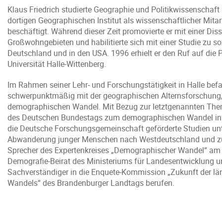
Klaus Friedrich studierte Geographie und Politikwissenscha
dortigen Geographischen Institut als wissenschaftlicher Mita
beschäftigt. Während dieser Zeit promovierte er mit einer Dis
Großwohngebieten und habilitierte sich mit einer Studie zu s
Deutschland und in den USA. 1996 erhielt er den Ruf auf die P
Universität Halle-Wittenberg.
Im Rahmen seiner Lehr- und Forschungstätigkeit in Halle befa
schwerpunktmäßig mit der geographischen Alternsforschung,
demographischen Wandel. Mit Bezug zur letztgenannten Thema
des Deutschen Bundestags zum demographischen Wandel in de
die Deutsche Forschungsgemeinschaft geförderte Studien unte
Abwanderung junger Menschen nach Westdeutschland und zur
Sprecher des Expertenkreises „Demographischer Wandel“ am
Demografie-Beirat des Ministeriums für Landesentwicklung un
Sachverständiger in die Enquete-Kommission „Zukunft der l
Wandels“ des Brandenburger Landtags berufen.