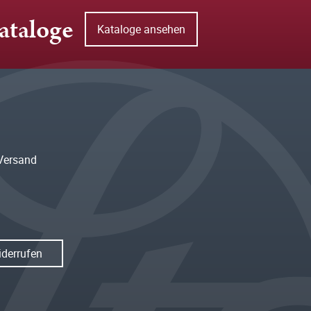
ataloge
Kataloge ansehen
Versand
iderrufen