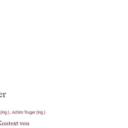
er
 (Hg.)
,
Achim Truger (Hg.)
Kontext von