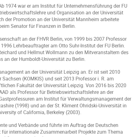
b 1974 war er am Institut für Unternehmensführung der FU
riebswirtschaftslehre und Organisation an der Universität
ch der Promotion an der Universität Mannheim arbeitete
eim Senator für Finanzen in Berlin.
senschaft an der FHVR Berlin, von 1999 bis 2007 Professor
996 Lehrbeauftragter am Otto Suhr-Institut der FU Berlin.
Reichard und Hellmut Wollmann zu den Mitveranstaltern des
 an der Humboldt-Universität zu Berlin.
nagement an der Universität Leipzig an. Er ist seit 2010
 Sachsen (KOMKIS) und seit 2013 Professor i. R. am
lichen Fakultät der Universität Leipzig. Von 2016 bis 2020
 als Professor für Betriebswirtschaftslehre an der
r Gastprofessuren am Institut für Verwaltungsmanagement der
cashire (1998) und an der St. Kliment Ohridski-Universität in
versity of California, Berkeley (2003).
mente und Verbände und führte im Auftrag der Deutschen
aft für internationale Zusammenarbeit Projekte zum Thema