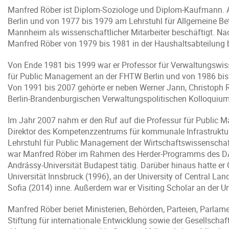
Manfred Röber ist Diplom-Soziologe und Diplom-Kaufmann. A
Berlin und von 1977 bis 1979 am Lehrstuhl für Allgemeine Bet
Mannheim als wissenschaftlicher Mitarbeiter beschäftigt. Na
Manfred Röber von 1979 bis 1981 in der Haushaltsabteilung b
Von Ende 1981 bis 1999 war er Professor für Verwaltungswis
für Public Management an der FHTW Berlin und von 1986 bis 1
Von 1991 bis 2007 gehörte er neben Werner Jann, Christoph 
Berlin-Brandenburgischen Verwaltungspolitischen Kolloquiums
Im Jahr 2007 nahm er den Ruf auf die Professur für Public Ma
Direktor des Kompetenzzentrums für kommunale Infrastruktur
Lehrstuhl für Public Management der Wirtschaftswissenschaft
war Manfred Röber im Rahmen des Herder-Programms des DAAD
Andrássy-Universität Budapest tätig. Darüber hinaus hatte e
Universität Innsbruck (1996), an der University of Central Lan
Sofia (2014) inne. Außerdem war er Visiting Scholar an der Uni
Manfred Röber beriet Ministerien, Behörden, Parteien, Parla
Stiftung für internationale Entwicklung sowie der Gesellsch