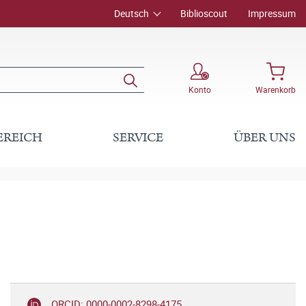
Deutsch
Biblioscout
Impressum
Konto
Warenkorb
EREICH
SERVICE
ÜBER UNS
ORCID: 0000-0002-8298-4175