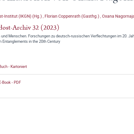
t-Institut (IKGN) (Hg.)
,
Florian Coppenrath (Gasthg.)
,
Oxana Nagornaja
ost-Archiv 32 (2023)
 und Menschen. Forschungen zu deutsch-russischen Verflechtungen im 20. Jah
n Entanglements in the 20th Century
Buch - Kartoniert
E-Book - PDF