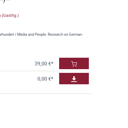
 (Gasthg.)
rhundert / Media and People. Research on German-
39,00 €*
0,00 €*