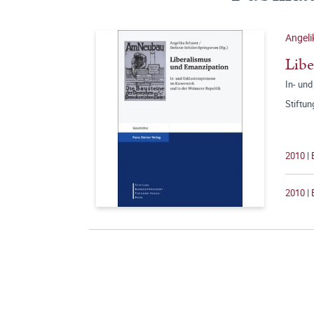
Angeli
Libe
In- und
Stiftu
2010 |
2010 | 