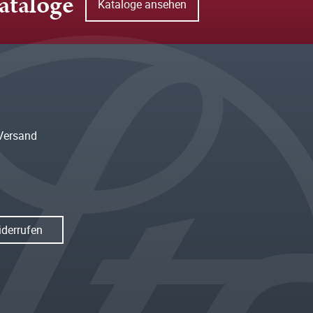
ataloge
Kataloge ansehen
Versand
iderrufen