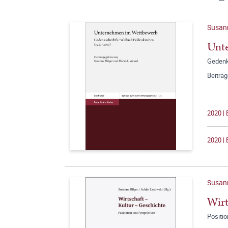
Susann
Unt
Gedenk
Beiträ
2020 | 
2020 | 
Susann
Wirt
Positi