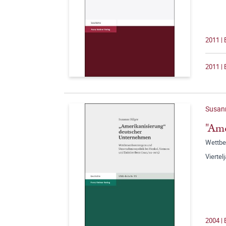
2011 | 
2011 | 
Susann
"Ame
Wettbe
Viertel
2004 |