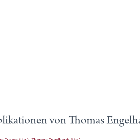
likationen von Thomas Engelh
s Frewer (Hg.)
,
Thomas Engelhardt (Hg.)