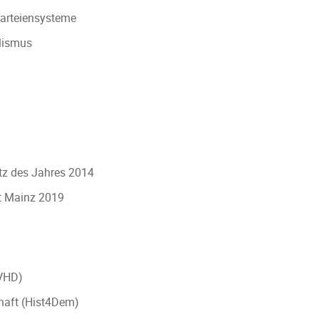
Parteiensysteme
alismus
atz des Jahres 2014
t Mainz 2019
(VHD)
chaft (Hist4Dem)