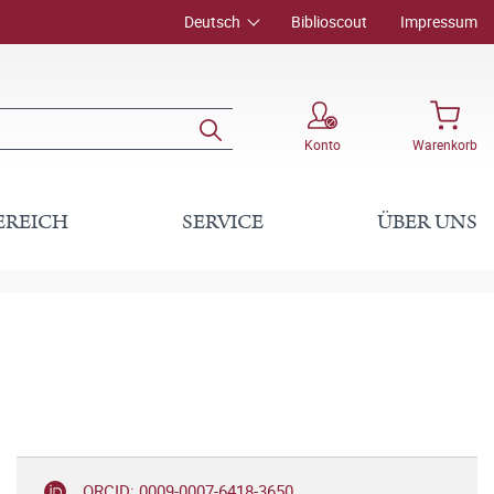
Deutsch
Biblioscout
Impressum
Konto
Warenkorb
EREICH
SERVICE
ÜBER UNS
ORCID: 0009-0007-6418-3650