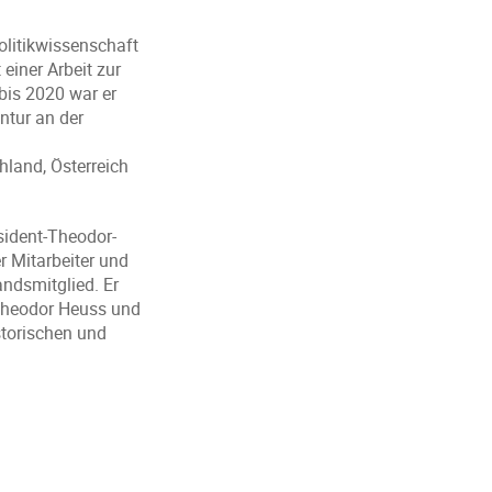
olitikwissenschaft
einer Arbeit zur
bis 2020 war er
ntur an der
hland, Österreich
sident-Theodor-
r Mitarbeiter und
andsmitglied. Er
 Theodor Heuss und
storischen und