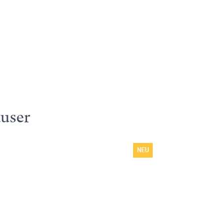
user
NEU