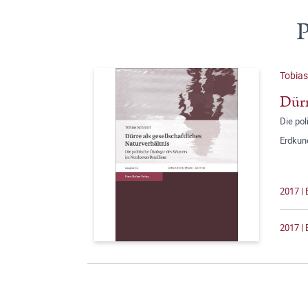
P
Tobias
Dürr
Die po
Erdkun
2017 | 
2017 | 