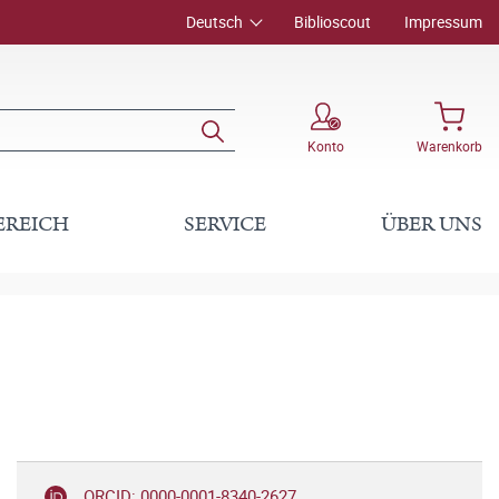
Deutsch
Biblioscout
Impressum
Konto
Warenkorb
EREICH
SERVICE
ÜBER UNS
ORCID: 0000-0001-8340-2627