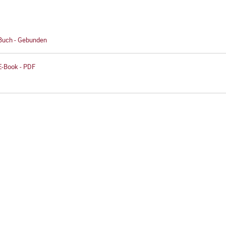
 Buch - Gebunden
E-Book - PDF