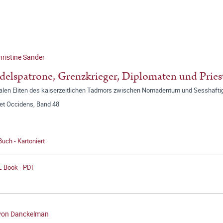
ristine Sander
elspatrone, Grenzkrieger, Diplomaten und Pries
kalen Eliten des kaiserzeitlichen Tadmors zwischen Nomadentum und Sesshafti
 et Occidens, Band 48
Buch - Kartoniert
E-Book - PDF
 von Danckelman