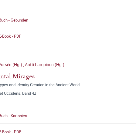
 Buch - Gebunden
E-Book - PDF
Forsén (Hg.)
,
Antti Lampinen (Hg.)
ntal Mirages
ypes and Identity Creation in the Ancient World
 et Occidens, Band 42
Buch - Kartoniert
E-Book - PDF