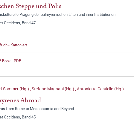
chen Steppe und Polis
nskulturelle Prägung der palmyrenischen Eliten und ihrer Institutionen
 et Occidens, Band 47
Buch - Kartoniert
E-Book - PDF
el Sommer (Hg.)
,
Stefano Magnani (Hg.)
,
Antonietta Castiello (Hg.)
myrenes Abroad
ras from Rome to Mesopotamia and Beyond
 et Occidens, Band 45