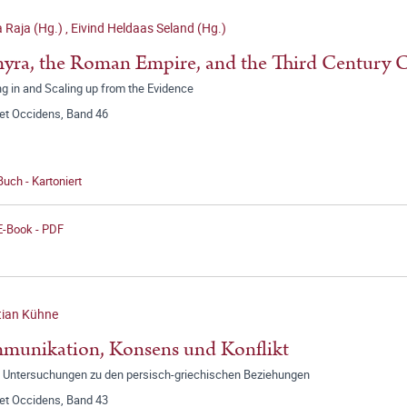
 Raja (Hg.)
,
Eivind Heldaas Seland (Hg.)
yra, the Roman Empire, and the Third Century C
g in and Scaling up from the Evidence
 et Occidens, Band 46
Buch - Kartoniert
E-Book - PDF
tian Kühne
munikation, Konsens und Konflikt
 Untersuchungen zu den persisch-griechischen Beziehungen
 et Occidens, Band 43