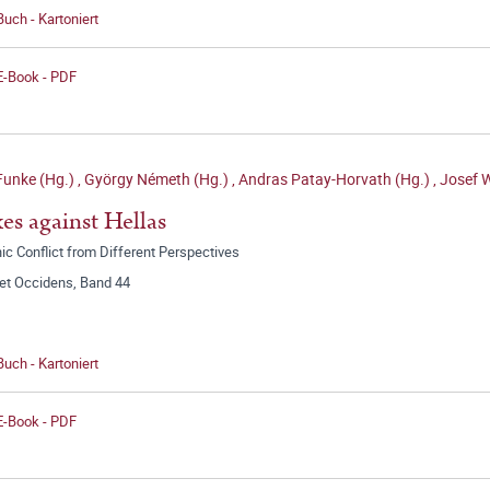
Buch - Kartoniert
E-Book - PDF
Funke (Hg.)
,
György Németh (Hg.)
,
Andras Patay-Horvath (Hg.)
,
Josef W
es against Hellas
ic Conflict from Different Perspectives
 et Occidens, Band 44
Buch - Kartoniert
E-Book - PDF