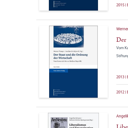
2015 | 
Werne
Der 
Vom Kai
Stiftu
2013 |
2012 | 
Angeli
Libe