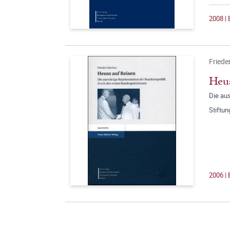
2008 | 
Friede
Heus
Die au
Stiftu
2006 |