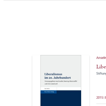
Anselm
Libe
Stiftu
2015 |