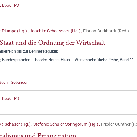
E-Book - PDF
r Plumpe (Hg.)
,
Joachim Scholtyseck (Hg.)
,
Florian Burkhardt (Red.)
Staat und die Ordnung der Wirtschaft
serreich bis zur Berliner Republik
ng Bundespräsident-Theodor-Heuss-Haus – Wissenschaftliche Reihe, Band 11
 Buch - Gebunden
E-Book - PDF
ka Schaser (Hg.)
,
Stefanie Schüler-Springorum (Hg.)
,
Frieder Günther (R
ralismus und Emanzipation