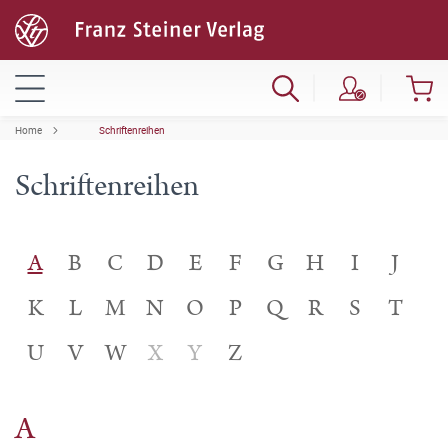
Home
Schriftenreihen
Schriftenreihen
A
B
C
D
E
F
G
H
I
J
K
L
M
N
O
P
Q
R
S
T
U
V
W
X
Y
Z
A