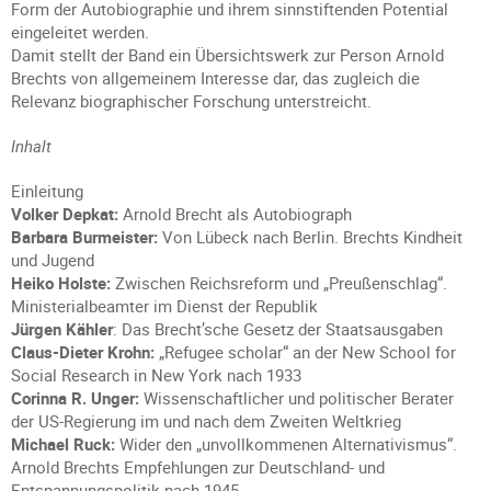
Form der Autobiographie und ihrem sinnstiftenden Potential
eingeleitet werden.
Damit stellt der Band ein Übersichtswerk zur Person Arnold
Brechts von allgemeinem Interesse dar, das zugleich die
Relevanz biographischer Forschung unterstreicht.
Inhalt
Einleitung
Volker Depkat:
Arnold Brecht als Autobiograph
Barbara Burmeister:
Von Lübeck nach Berlin. Brechts Kindheit
und Jugend
Heiko Holste:
Zwischen Reichsreform und „Preußenschlag“.
Ministerialbeamter im Dienst der Republik
Jürgen Kähler
: Das Brecht’sche Gesetz der Staatsausgaben
Claus-Dieter Krohn:
„Refugee scholar“ an der New School for
Social Research in New York nach 1933
Corinna R. Unger:
Wissenschaftlicher und politischer Berater
der US-Regierung im und nach dem Zweiten Weltkrieg
Michael Ruck:
Wider den „unvollkommenen Alternativismus“.
Arnold Brechts Empfehlungen zur Deutschland- und
Entspannungspolitik nach 1945