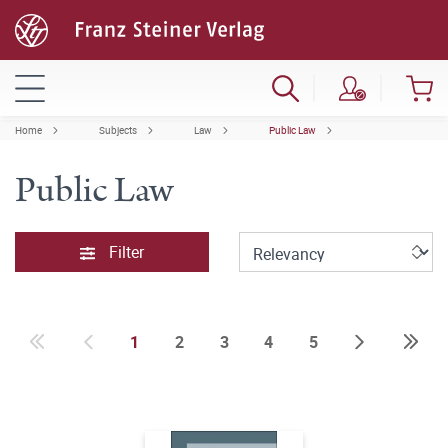
Home
Subjects
Law
Public Law
Public Law
Filter
1
2
3
4
5