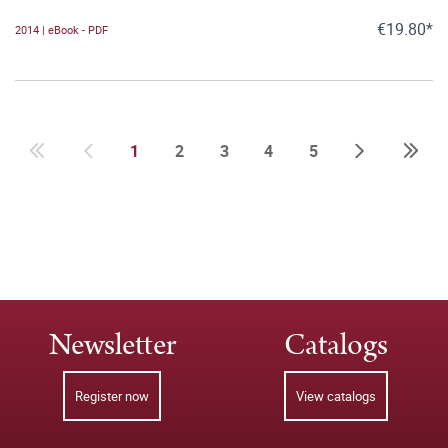
€19.80*
2014 | eBook - PDF
1
2
3
4
5
Newsletter
Catalogs
Register now
View catalogs