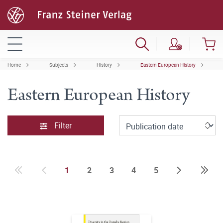
Home
Subjects
History
Eastern European History
Eastern European History
Filter
1
2
3
4
5