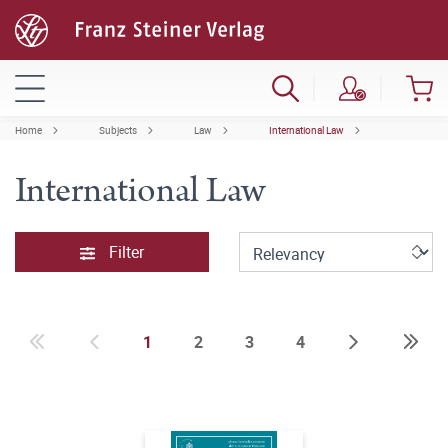
Home
Subjects
Law
International Law
International Law
Filter
1
2
3
4