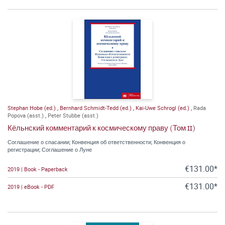
Stephan Hobe (ed.)
,
Bernhard Schmidt-Tedd (ed.)
,
Kai-Uwe Schrogl (ed.)
,
Rada
Popova (asst.)
,
Peter Stubbe (asst.)
Кёльнский комментарий к космическому праву (Том II)
Соглашение о спасании; Конвенция об ответственности; Конвенция о
регистрации; Соглашение о Луне
€131.00*
2019 | Book - Paperback
€131.00*
2019 | eBook - PDF