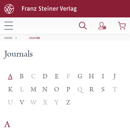
Home
Journals
Journals
A
B
C
D
E
F
G
H
I
J
K
L
M
N
O
P
Q
R
S
T
U
V
W
X
Y
Z
A