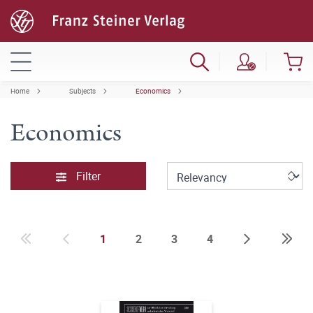
Home
Subjects
Economics
Economics
Filter
1
2
3
4