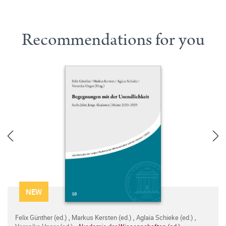
Recommendations for you
NEW
Felix Günther (ed.)
,
Markus Kersten (ed.)
,
Aglaia Schieke (ed.)
,