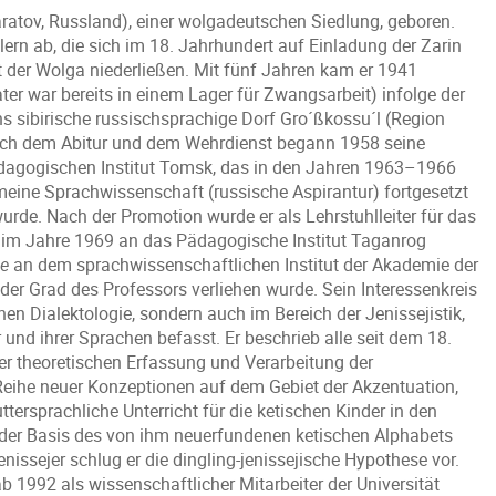
ratov, Russland), einer wolgadeutschen Siedlung, geboren.
rn ab, die sich im 18. Jahrhundert auf Einladung der Zarin
 der Wolga niederließen. Mit fünf Jahren kam er 1941
er war bereits in einem Lager für Zwangsarbeit) infolge der
 sibirische russischsprachige Dorf Gro´ßkossu´l (Region
Nach dem Abitur und dem Wehrdienst begann 1958 seine
dagogischen Institut Tomsk, das in den Jahren 1963–1966
eine Sprachwissenschaft (russische Aspirantur) fortgesetzt
rde. Nach der Promotion wurde er als Lehrstuhlleiter für das
 im Jahre 1969 an das Pädagogische Institut Taganrog
ie
an dem sprachwissenschaftlichen Institut der Akademie der
er Grad des Professors verliehen wurde. Sein Interessenkreis
hen Dialektologie, sondern auch im Bereich der Jenissejistik,
 und ihrer Sprachen befasst. Er beschrieb alle seit dem 18.
r theoretischen Erfassung und Verarbeitung der
 Reihe neuer Konzeptionen auf dem Gebiet der Akzentuation,
tersprachliche Unterricht für die ketischen Kinder in den
 der Basis des von ihm neuerfundenen ketischen Alphabets
issejer schlug er die dingling-jenissejische Hypothese vor.
 1992 als wissenschaftlicher Mitarbeiter der Universität