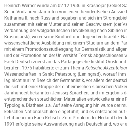
Heinrich Werner wurde am 02.12.1936 in Krasnojar (Gebiet Sa
Seine Vorfahren stammten von jenen rheindeutschen Aussiedle
Katharina II. nach Russland begaben und sich im Stromgebiet
zusammen mit seiner Mutter und seinen Geschwistern (der Vat
Verbannung der wolgadeutschen Bevölkerung nach Sibirien ins
Krasnojarsk), wo er seine Kindheit und Jugend verbrachte. 
wissenschaftliche Ausbildung mit einem Studium an dem Pä
mit einem Promotionsstudiengang für Germanistik und allgem
und der Promotion an der Universität Tomsk abgeschlossen wu
Fach Deutsch zuerst an das Pädagogische Institut Omsk und
berufen. 1975 habilitierte er zum Thema
Ketische Akzentolog
Wissenschaften in Sankt Petersburg (Leningrad), worauf ihm d
lag nicht nur im Bereich der Germanistik, vor allem der deutsc
die sich mit einer Gruppe der einheimischen sibirischen Völker
Jahrhundert bekannten Jenissej-Sprachen, und im Ergebnis de
entsprechenden sprachlichen Materialien entwickelte er eine
Typologie, Diathese u.a. Auf seine Anregung hin wurde der mut
ketischen Nationalschulen eingeführt, und es entstanden auf
Lehrbücher im Fach Ketisch
.
Zum Problem der Herkunft der Jen
1991 erfolgte seine Auswanderung nach Deutschland, wo er ab