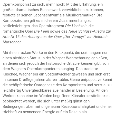
Opernkomponist zu sich, mehr noch: Mit der Erfahrung, ein
großes dramatisches Bühnenwerk verwirklichen zu können,
festigte er seinen Lebensentwurf als Musikdramatiker. Drei
Kompositionen gilt es in diesem Zusammenhang zu
berücksichtigen, das Opernfragment
Die Hochzeit
, die
romantische Oper
Die Feen
sowie das
Neue Schluss-Allegro zur
Arie Nr 15 des Aubrey aus der Oper „Der Vampyr" von Heinrich
Marschner.
Mit ihnen rücken Werke in den Blickpunkt, die seit langem nur
einen niedrigen Status in der Wagner-Wahrnehmung genießen,
an denen sich jedoch der historische Ort zu erkennen gibt, von
dem Wagners Opernkomponieren ausging. Das tradierte
Klischee, Wagner sei ein Spätentwickler gewesen und sich erst
in seinen Dreißigerjahren als veritables Genie entpuppt, verkennt
die schöpferische Ontogenese des Komponisten und setzt allzu
leichtfertig Unvergleichbares zueinander in Beziehung. An den
Werken kann eine im Werden begriffene Künstlerpersönlichkeit
beobachtet werden, die sich unter mäßig günstigen
Bedingungen, aber mit ungeheurer Rezeptionsfähigkeit und einer
triebhaft zu nennenden Energie auf ein Dasein als