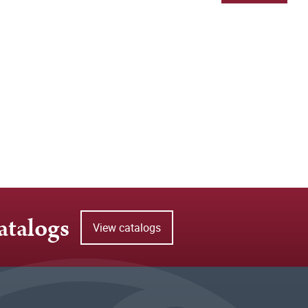
atalogs
View catalogs