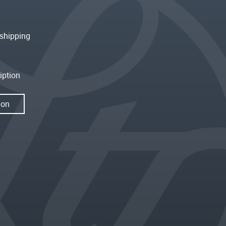
shipping
iption
ion