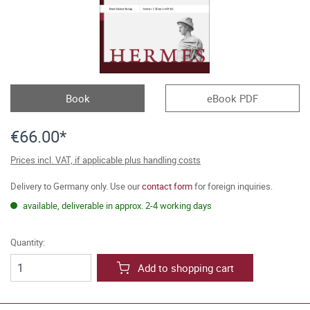
Book
eBook PDF
€66.00*
Prices incl. VAT, if applicable plus handling costs
Delivery to Germany only. Use our
contact form
for foreign inquiries.
available, deliverable in approx. 2-4 working days
Quantity:
Add to shopping cart