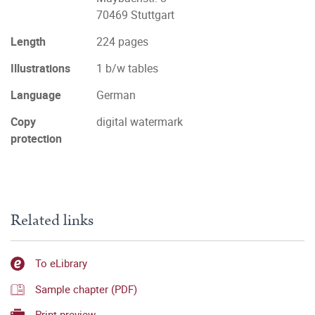
70469 Stuttgart
Length
224 pages
Illustrations
1 b/w tables
Language
German
Copy
digital watermark
protection
Related links
To eLibrary
Sample chapter (PDF)
Print preview