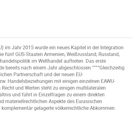
 im Jahr 2015 wurde ein neues Kapitel in der Integration
die fünf GUS-Staaten Armenien, Weißrussland, Russland,
ndelspolitik im Welthandel auftreten. Das erste
e bereits nach einem Jahr abgeschlossen.°°°°Gleichzeitig
lichen Partnerschaft und der neuen EU-
- bzw. Handelsbeziehungen mit einigen einzelnen EAWU-
n Recht und Werten steht zu einigen multilateralen
nis und führt in Einzelfragen zu einem direkten
 und materiellrechtlichen Aspekte des Eurasischen
cht komplementär gelagerte völkerrechtliche Abkommen.