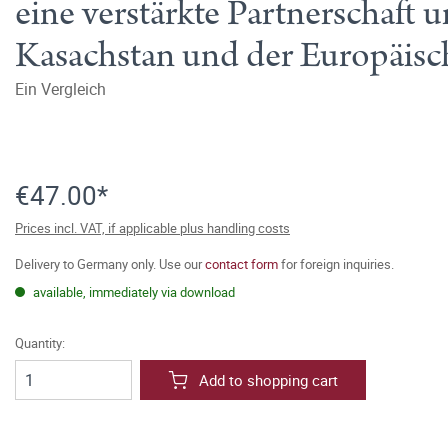
eine verstärkte Partnerschaf
Kasachstan und der Europäis
Ein Vergleich
€47.00*
Prices incl. VAT, if applicable plus handling costs
Delivery to Germany only. Use our
contact form
for foreign inquiries.
available, immediately via download
Quantity:
Add to shopping cart