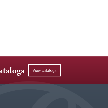
atalogs
View catalogs