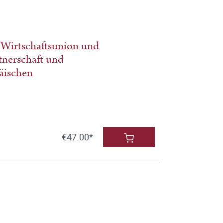
Wirtschaftsunion und
tnerschaft und
äischen
€47.00*