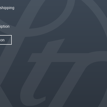
shipping
iption
ion