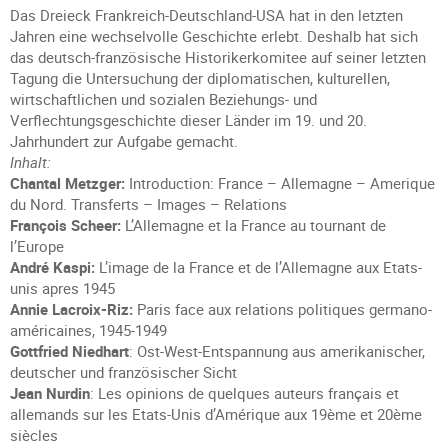
Das Dreieck Frankreich-Deutschland-USA hat in den letzten
Jahren eine wechselvolle Geschichte erlebt. Deshalb hat sich
das deutsch-französische Historikerkomitee auf seiner letzten
Tagung die Untersuchung der diplomatischen, kulturellen,
wirtschaftlichen und sozialen Beziehungs- und
Verflechtungsgeschichte dieser Länder im 19. und 20.
Jahrhundert zur Aufgabe gemacht.
Inhalt:
Chantal Metzger:
Introduction: France – Allemagne – Amerique
du Nord. Transferts – Images – Relations
François Scheer:
L’Allemagne et la France au tournant de
l’Europe
André Kaspi:
L’image de la France et de l’Allemagne aux Etats-
unis apres 1945
Annie Lacroix-Riz:
Paris face aux relations politiques germano-
américaines, 1945-1949
Gottfried Niedhart
: Ost-West-Entspannung aus amerikanischer,
deutscher und französischer Sicht
Jean Nurdin
: Les opinions de quelques auteurs français et
allemands sur les Etats-Unis d’Amérique aux 19ème et 20ème
siècles