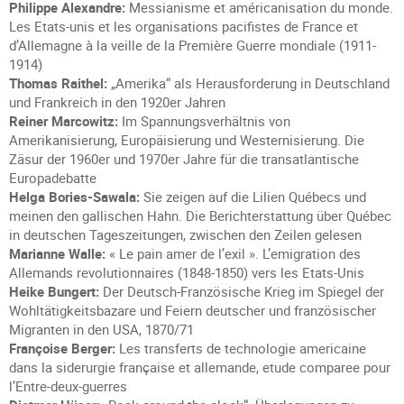
Philippe Alexandre:
Messianisme et américanisation du monde.
Les Etats-unis et les organisations pacifistes de France et
d’Allemagne à la veille de la Première Guerre mondiale (1911-
1914)
Thomas Raithel:
„Amerika“ als Herausforderung in Deutschland
und Frankreich in den 1920er Jahren
Reiner Marcowitz:
Im Spannungsverhältnis von
Amerikanisierung, Europäisierung und Westernisierung. Die
Zäsur der 1960er und 1970er Jahre für die transatlantische
Europadebatte
Helga Bories-Sawala:
Sie zeigen auf die Lilien Québecs und
meinen den gallischen Hahn. Die Berichterstattung über Québec
in deutschen Tageszeitungen, zwischen den Zeilen gelesen
Marianne Walle:
« Le pain amer de l’exil ». L’emigration des
Allemands revolutionnaires (1848-1850) vers les Etats-Unis
Heike Bungert:
Der Deutsch-Französische Krieg im Spiegel der
Wohltätigkeitsbazare und Feiern deutscher und französischer
Migranten in den USA, 1870/71
Françoise Berger:
Les transferts de technologie americaine
dans la siderurgie française et allemande, etude comparee pour
l’Entre-deux-guerres