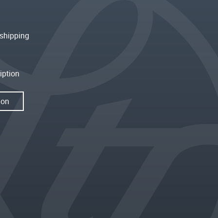
shipping
iption
ion