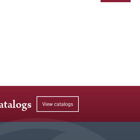
atalogs
View catalogs