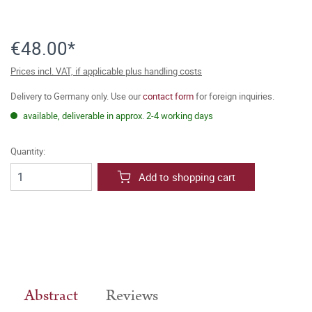
€48.00*
Prices incl. VAT, if applicable plus handling costs
Delivery to Germany only. Use our
contact form
for foreign inquiries.
available, deliverable in approx. 2-4 working days
Quantity:
Add to shopping cart
Abstract
Reviews