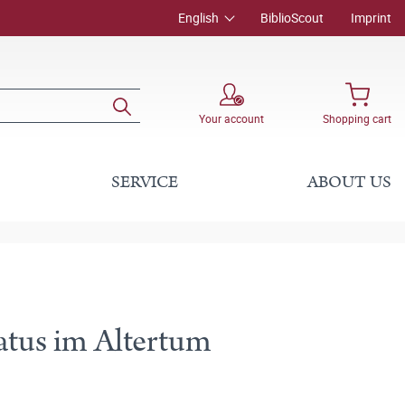
English
BiblioScout
Imprint
Your account
Shopping cart
SERVICE
ABOUT US
atus im Altertum