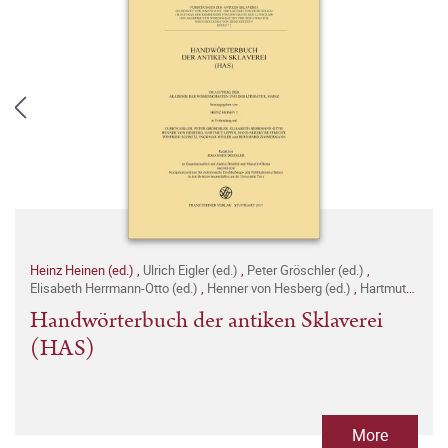
Heinz Heinen (ed.)
,
Ulrich Eigler (ed.)
,
Peter Gröschler (ed.)
,
Elisabeth Herrmann-Otto (ed.)
,
Henner von Hesberg (ed.)
,
Hartmut
Leppin (ed.)
,
Hans-Albert Rupprecht (ed.)
,
Winfried Schmitz (ed.)
,
Handwörterbuch der antiken Sklaverei
Ingomar Weiler (ed.)
,
Bernhard Zimmermann (ed.)
,
Johannes
(HAS)
Deißler (ed.)
,
Andrea Binsfeld (ed.)
More