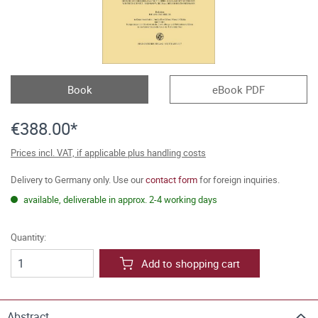
Book
eBook PDF
€388.00*
Prices incl. VAT, if applicable plus handling costs
Delivery to Germany only. Use our
contact form
for foreign inquiries.
available, deliverable in approx. 2-4 working days
Quantity:
Add to shopping cart
Abstract