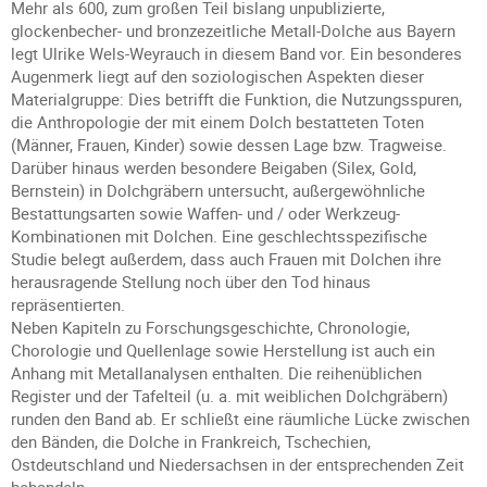
Mehr als 600, zum großen Teil bislang unpublizierte,
glockenbecher- und bronzezeitliche Metall-Dolche aus Bayern
legt Ulrike Wels-Weyrauch in diesem Band vor. Ein besonderes
Augenmerk liegt auf den soziologischen Aspekten dieser
Materialgruppe: Dies betrifft die Funktion, die Nutzungsspuren,
die Anthropologie der mit einem Dolch bestatteten Toten
(Männer, Frauen, Kinder) sowie dessen Lage bzw. Tragweise.
Darüber hinaus werden besondere Beigaben (Silex, Gold,
Bernstein) in Dolchgräbern untersucht, außergewöhnliche
Bestattungsarten sowie Waffen- und / oder Werkzeug-
Kombinationen mit Dolchen. Eine geschlechtsspezifische
Studie belegt außerdem, dass auch Frauen mit Dolchen ihre
herausragende Stellung noch über den Tod hinaus
repräsentierten.
Neben Kapiteln zu Forschungsgeschichte, Chronologie,
Chorologie und Quellenlage sowie Herstellung ist auch ein
Anhang mit Metallanalysen enthalten. Die reihenüblichen
Register und der Tafelteil (u. a. mit weiblichen Dolchgräbern)
runden den Band ab. Er schließt eine räumliche Lücke zwischen
den Bänden, die Dolche in Frankreich, Tschechien,
Ostdeutschland und Niedersachsen in der entsprechenden Zeit