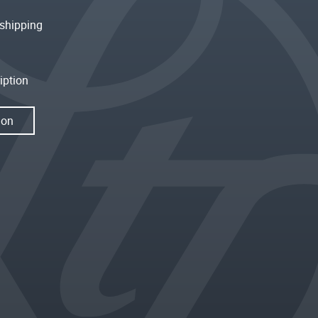
shipping
iption
ion