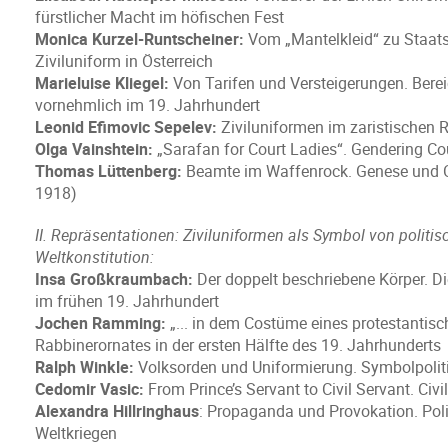
fürstlicher Macht im höfischen Fest
Monica Kurzel-Runtscheiner:
Vom „Mantelkleid“ zu Staats
Ziviluniform in Österreich
Marieluise Kliegel:
Von Tarifen und Versteigerungen. Bere
vornehmlich im 19. Jahrhundert
Leonid Efimovic Sepelev:
Ziviluniformen im zaristischen 
Olga Vainshtein:
„Sarafan for Court Ladies“. Gendering Co
Thomas Lüttenberg:
Beamte im Waffenrock. Genese und Ch
1918)
II. Repräsentationen: Ziviluniformen als Symbol von politisc
Weltkonstitution:
Insa Großkraumbach:
Der doppelt beschriebene Körper. Di
im frühen 19. Jahrhundert
Jochen Ramming:
„... in dem Costüme eines protestantisc
Rabbinerornates in der ersten Hälfte des 19. Jahrhunderts
Ralph Winkle:
Volksorden und Uniformierung. Symbolpolitik
Cedomir Vasic:
From Prince’s Servant to Civil Servant. Civi
Alexandra Hillringhaus
: Propaganda und Provokation. Pol
Weltkriegen