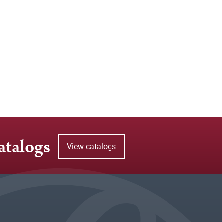
atalogs
View catalogs