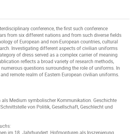
erdisciplinary conference, the first such conference
lars from six different nations and from such diverse fields
 ethnology of European and non-European countries, cultural
earch. Investigating different aspects of civilian uniforms
 category of dress served as a complex carrier of meaning
ication reflects a broad variety of research methods,
s numerous questions surrounding the role of uniforms. In
nt and remote realm of Eastern European civilian uniforms.
n als Medium symbolischer Kommunikation. Geschichte
chnittstelle von Politik, Gesellschaft, Geschlecht und
auchs:
rmen im 18. Jahrhundert. Hofmonturen als Inszenierung