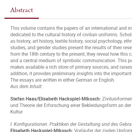
Abstract
This volume contains the papers of an international and int
dedicated to the cultural history of civilian uniforms. Scho
as history, art history, textile history, social psychology,
studies, and gender studies present the results of their res
from the 18th century to the present, they reveal how this
and a central medium of symbolic communication. This publ
makes available a rich store of primary sources, and raise
addition, it provides preliminary insights into the importa
The essays are written in either German or English.
Aus dem Inhalt:
Stefan Haas/Elisabeth Hackspiel-Mikosch:
Ziviluniforme
und Theorie der Erforschung einer Bekleidungsform an der S
Kultur
I. Konfigurationen: Praktiken der Gestaltung und des Gebr
Elisabeth Hackspiel-Mikosch:
Vorläufer der zivilen Unifo