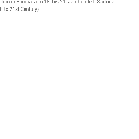
on in Europa vom 18. bis 21. Jahrhundert. Sartorial
h to 21st Century)