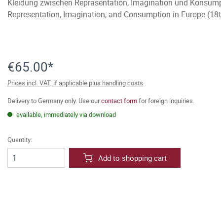
Kleidung zwischen Repräsentation, Imagination und Konsumpti
Representation, Imagination, and Consumption in Europe (18t
€65.00*
Prices incl. VAT, if applicable plus handling costs
Delivery to Germany only. Use our
contact form
for foreign inquiries.
available, immediately via download
Quantity:
Add to shopping cart