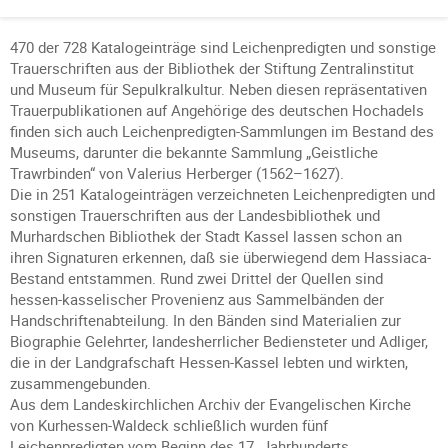
470 der 728 Katalogeinträge sind Leichenpredigten und sonstige
Trauerschriften aus der Bibliothek der Stiftung Zentralinstitut
und Museum für Sepulkralkultur. Neben diesen repräsentativen
Trauerpublikationen auf Angehörige des deutschen Hochadels
finden sich auch Leichenpredigten-Sammlungen im Bestand des
Museums, darunter die bekannte Sammlung „Geistliche
Trawrbinden“ von Valerius Herberger (1562–1627).
Die in 251 Katalogeinträgen verzeichneten Leichenpredigten und
sonstigen Trauerschriften aus der Landesbibliothek und
Murhardschen Bibliothek der Stadt Kassel lassen schon an
ihren Signaturen erkennen, daß sie überwiegend dem Hassiaca-
Bestand entstammen. Rund zwei Drittel der Quellen sind
hessen-kasselischer Provenienz aus Sammelbänden der
Handschriftenabteilung. In den Bänden sind Materialien zur
Biographie Gelehrter, landesherrlicher Bediensteter und Adliger,
die in der Landgrafschaft Hessen-Kassel lebten und wirkten,
zusammengebunden.
Aus dem Landeskirchlichen Archiv der Evangelischen Kirche
von Kurhessen-Waldeck schließlich wurden fünf
Leichenpredigten vom Beginn des 17. Jahrhunderts