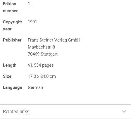
Edition
1.
number
Copyright
1991
year
Publisher
Franz Steiner Verlag GmbH
Maybachstr. 8
70469 Stuttgart
Length
VI, 534 pages
Size
17.0 x 24.0 cm
Language
German
Related links