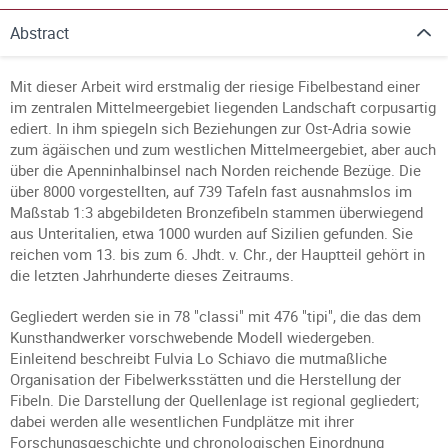
Abstract
Mit dieser Arbeit wird erstmalig der riesige Fibelbestand einer
im zentralen Mittelmeergebiet liegenden Landschaft corpusartig
ediert. In ihm spiegeln sich Beziehungen zur Ost-Adria sowie
zum ägäischen und zum westlichen Mittelmeergebiet, aber auch
über die Apenninhalbinsel nach Norden reichende Bezüge. Die
über 8000 vorgestellten, auf 739 Tafeln fast ausnahmslos im
Maßstab 1:3 abgebildeten Bronzefibeln stammen überwiegend
aus Unteritalien, etwa 1000 wurden auf Sizilien gefunden. Sie
reichen vom 13. bis zum 6. Jhdt. v. Chr., der Hauptteil gehört in
die letzten Jahrhunderte dieses Zeitraums.
Gegliedert werden sie in 78 "classi" mit 476 "tipi", die das dem
Kunsthandwerker vorschwebende Modell wiedergeben.
Einleitend beschreibt Fulvia Lo Schiavo die mutmaßliche
Organisation der Fibelwerksstätten und die Herstellung der
Fibeln. Die Darstellung der Quellenlage ist regional gegliedert;
dabei werden alle wesentlichen Fundplätze mit ihrer
Forschungsgeschichte und chronologischen Einordnung