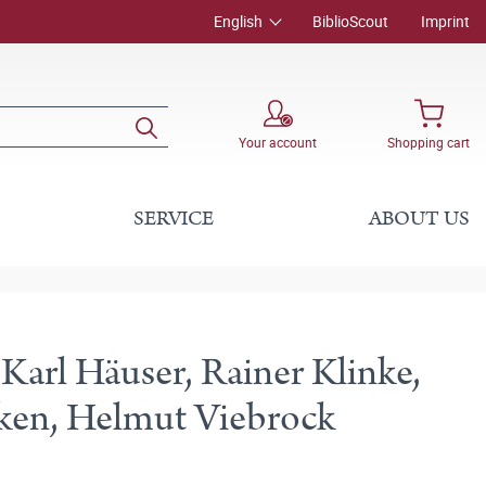
English
BiblioScout
Imprint
Your account
Shopping cart
SERVICE
ABOUT US
arl Häuser, Rainer Klinke,
cken, Helmut Viebrock