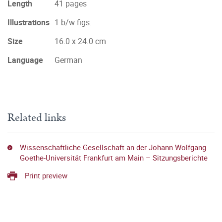
Length
41 pages
Illustrations
1 b/w figs.
Size
16.0 x 24.0 cm
Language
German
Related links
Wissenschaftliche Gesellschaft an der Johann Wolfgang
Goethe-Universität Frankfurt am Main – Sitzungsberichte
Print preview