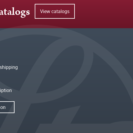
atalogs
View catalogs
shipping
iption
ion