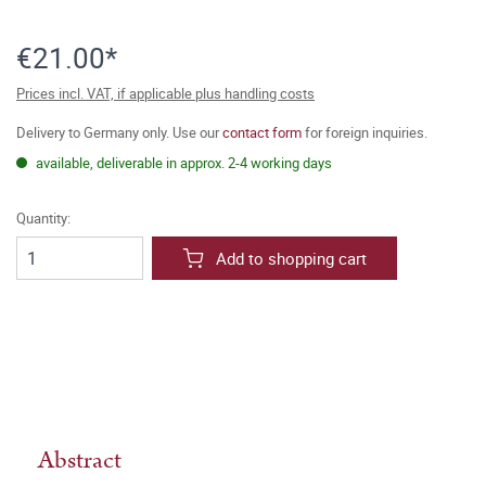
€21.00*
Prices incl. VAT, if applicable plus handling costs
Delivery to Germany only. Use our
contact form
for foreign inquiries.
available, deliverable in approx. 2-4 working days
Quantity:
Add to shopping cart
Abstract