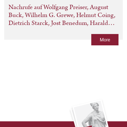
Nachrufe auf Wolfgang Preiser, August
Buck, Wilhelm G. Grewe, Helmut Coing,
Dietrich Starck, Jost Benedum, Harald
Patzer, Leopold Horner, Karl Otto
Hondrich, Werner Krämer
More