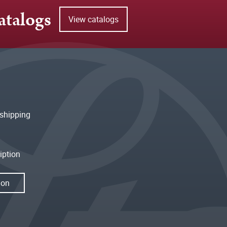
atalogs
View catalogs
shipping
iption
ion