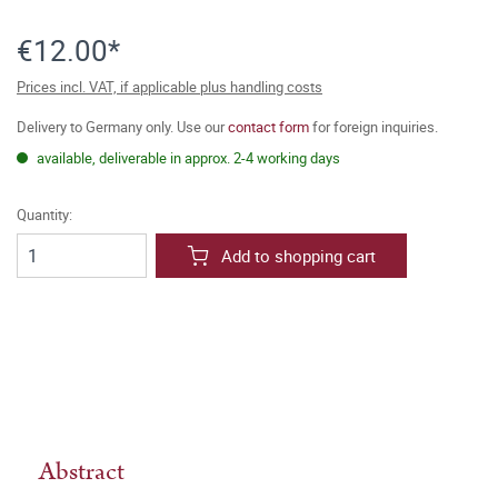
€12.00*
Prices incl. VAT, if applicable plus handling costs
Delivery to Germany only. Use our
contact form
for foreign inquiries.
available, deliverable in approx. 2-4 working days
Quantity:
Add to shopping cart
Abstract