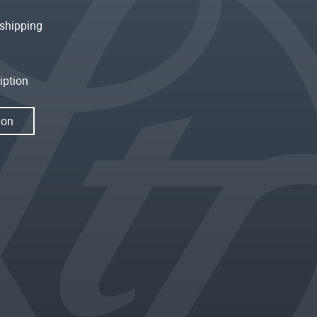
shipping
iption
ion