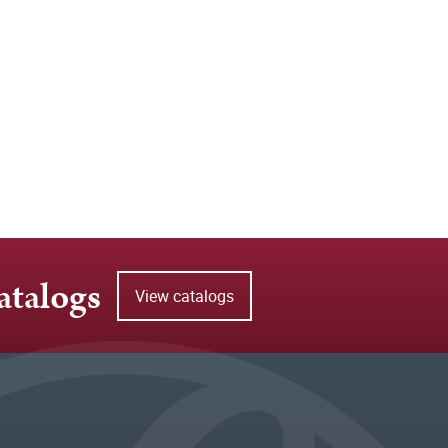
atalogs
View catalogs