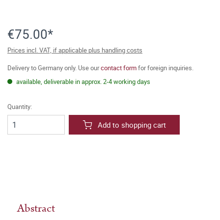
€75.00*
Prices incl. VAT, if applicable plus handling costs
Delivery to Germany only. Use our
contact form
for foreign inquiries.
available, deliverable in approx. 2-4 working days
Quantity:
Add to shopping cart
Abstract