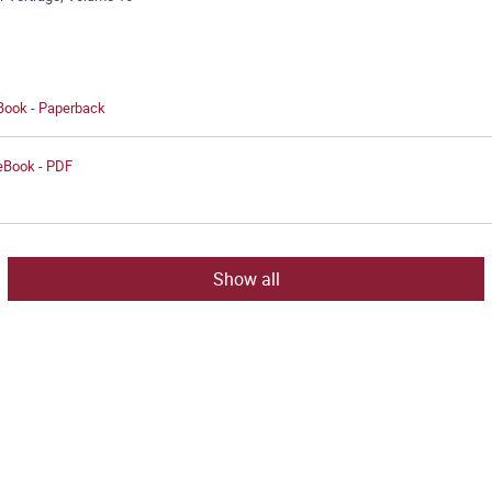
 Book - Paperback
 eBook - PDF
Show all