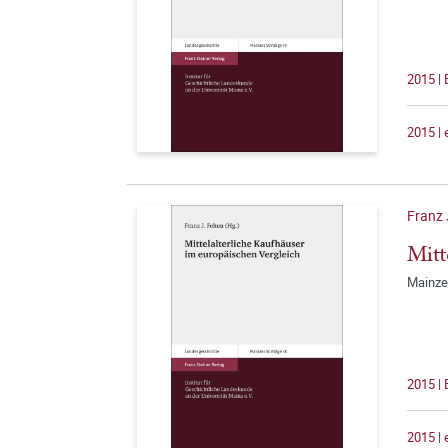
2015 |
2015 |
Franz 
Mitt
Mainze
2015 |
2015 |