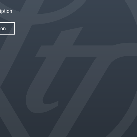
iption
ion