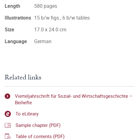
Length
580 pages
Illustrations
15 b/w figs., 6 b/w tables
Size
17.0 x 24.0 cm
Language
German
Related links
Vierteljahrschrift für Sozial- und Wirtschaftsgeschichte –
Beihefte
To eLibrary
Sample chapter (PDF)
Table of contents (PDF)