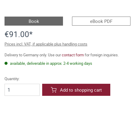
Book
eBook PDF
€91.00*
Prices incl. VAT, if applicable plus handling costs
Delivery to Germany only. Use our
contact form
for foreign inquiries.
available, deliverable in approx. 2-4 working days
Quantity:
Add to shopping cart