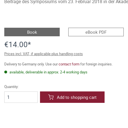
Beiträge des Symposiums vom 23. Februar 2018 in der Akadem
Book
eBook PDF
€14.00*
Prices incl. VAT, if applicable plus handling costs
Delivery to Germany only. Use our
contact form
for foreign inquiries.
available, deliverable in approx. 2-4 working days
Quantity:
Add to shopping cart