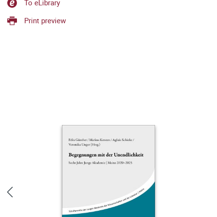
To eLibrary
Print preview