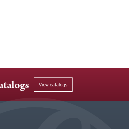
atalogs
View catalogs