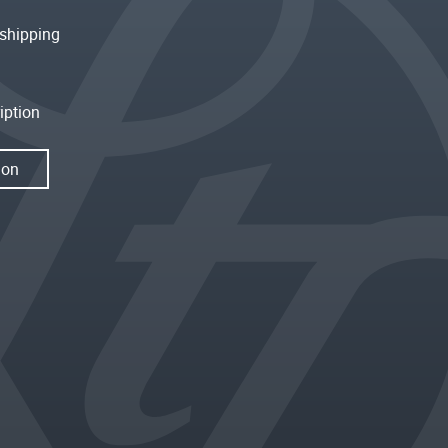
shipping
iption
ion