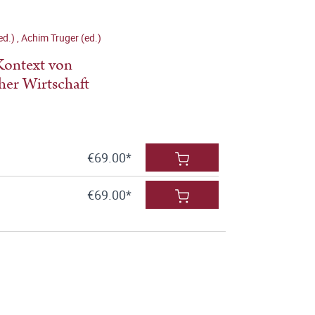
ed.)
,
Achim Truger (ed.)
Kontext von
her Wirtschaft
€69.00*
€69.00*