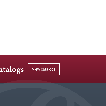
atalogs
View catalogs