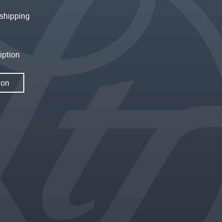
shipping
iption
ion