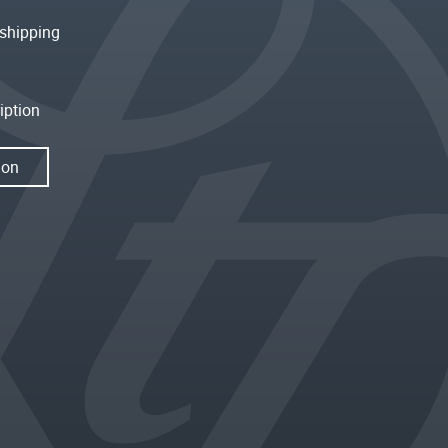
shipping
iption
ion