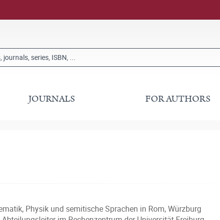
JOURNALS
FOR AUTHORS
thematik, Physik und semitische Sprachen in Rom, Würzburg
 Abteilungsleiter im Rechenzentrum der Universität Freiburg