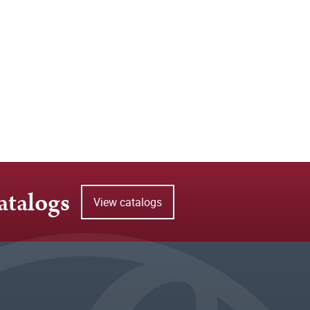
atalogs
View catalogs