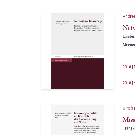
Andrea
Net
Epistem
Missio
2018 |
2018 |
Ulrich
Miss
Transku