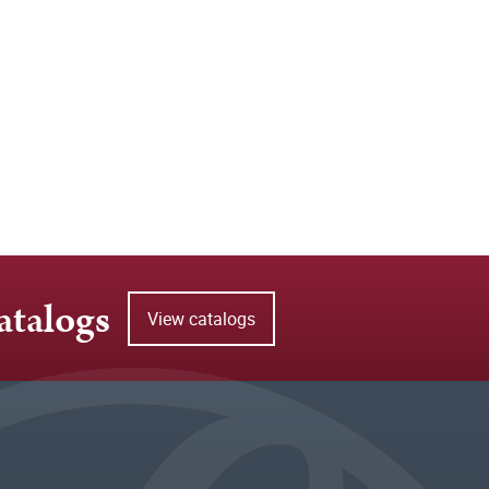
atalogs
View catalogs