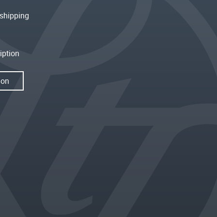
shipping
iption
ion